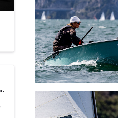
ist
k