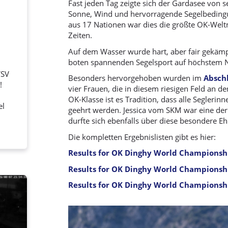
Fast jeden Tag zeigte sich der Gardasee von se
Sonne, Wind und hervorragende Segelbeding
aus 17 Nationen war dies die größte OK-Weltm
Zeiten.
Auf dem Wasser wurde hart, aber fair gekämp
boten spannenden Segelsport auf höchstem 
WSV
Besonders hervorgehoben wurden im
Absch
!
vier Frauen, die in diesem riesigen Feld an den
OK-Klasse ist es Tradition, dass alle Seglerin
el
geehrt werden. Jessica vom SKM war eine de
.
durfte sich ebenfalls über diese besondere E
Die kompletten Ergebnislisten gibt es hier:
Results for OK Dinghy World Championsh
Results for OK Dinghy World Championshi
Results for OK Dinghy World Championsh