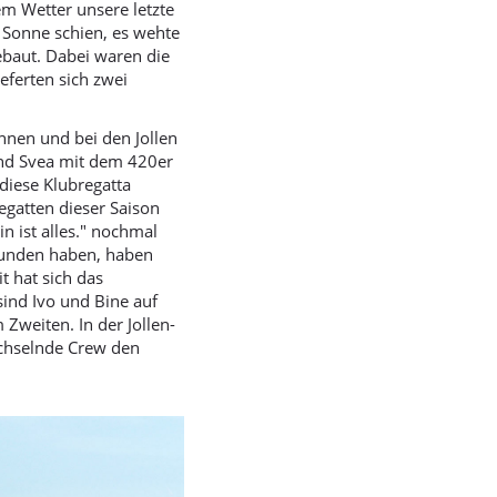
m Wetter unsere letzte
e Sonne schien, es wehte
ebaut. Dabei waren die
eferten sich zwei
nnen und bei den Jollen
und Svea mit dem 420er
diese Klubregatta
egatten dieser Saison
n ist alles." nochmal
efunden haben, haben
t hat sich das
sind Ivo und Bine auf
Zweiten. In der Jollen-
echselnde Crew den