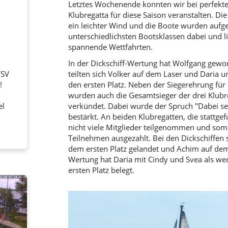
Letztes Wochenende konnten wir bei perfekte
Klubregatta für diese Saison veranstalten. Di
ein leichter Wind und die Boote wurden aufg
unterschiedlichsten Bootsklassen dabei und li
spannende Wettfahrten.
In der Dickschiff-Wertung hat Wolfgang gewo
WSV
teilten sich Volker auf dem Laser und Daria 
!
den ersten Platz. Neben der Siegerehrung für 
wurden auch die Gesamtsieger der drei Klubr
el
verkündet. Dabei wurde der Spruch "Dabei sei
.
bestärkt. An beiden Klubregatten, die stattg
nicht viele Mitglieder teilgenommen und somi
Teilnehmen ausgezahlt. Bei den Dickschiffen 
dem ersten Platz gelandet und Achim auf dem 
Wertung hat Daria mit Cindy und Svea als w
ersten Platz belegt.